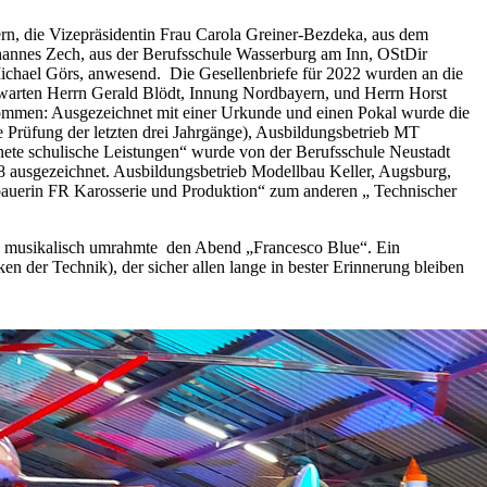
, die Vizepräsidentin Frau Carola Greiner-Bezdeka, aus dem
hannes Zech, aus der Berufsschule Wasserburg am Inn, OStDir
Michael Görs, anwesend. Die Gesellenbriefe für 2022 wurden an die
warten Herrn Gerald Blödt, Innung Nordbayern, und Herrn Horst
mmen: Ausgezeichnet mit einer Urkunde und einen Pokal wurde die
 Prüfung der letzten drei Jahrgänge), Ausbildungsbetrieb MT
nete schulische Leistungen“ wurde von der Berufsschule Neustadt
8 ausgezeichnet. Ausbildungsbetrieb Modellbau Keller, Augsburg,
auerin FR Karosserie und Produktion“ zum anderen „ Technischer
nd musikalisch umrahmte den Abend „Francesco Blue“. Ein
der Technik), der sicher allen lange in bester Erinnerung bleiben