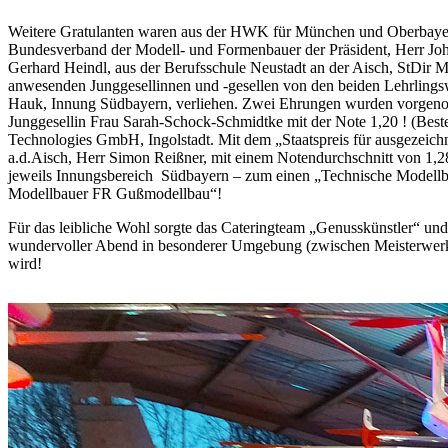
Weitere Gratulanten waren aus der HWK für München und Oberbayern
Bundesverband der Modell- und Formenbauer der Präsident, Herr Jo
Gerhard Heindl, aus der Berufsschule Neustadt an der Aisch, StDir 
anwesenden Junggesellinnen und -gesellen von den beiden Lehrlings
Hauk, Innung Südbayern, verliehen. Zwei Ehrungen wurden vorgeno
Junggesellin Frau Sarah-Schock-Schmidtke mit der Note 1,20 ! (Beste
Technologies GmbH, Ingolstadt. Mit dem „Staatspreis für ausgezeich
a.d.Aisch, Herr Simon Reißner, mit einem Notendurchschnitt von 1,2
jeweils Innungsbereich Südbayern – zum einen „Technische Modellb
Modellbauer FR Gußmodellbau“!
Für das leibliche Wohl sorgte das Cateringteam „Genusskünstler“ u
wundervoller Abend in besonderer Umgebung (zwischen Meisterwerken 
wird!